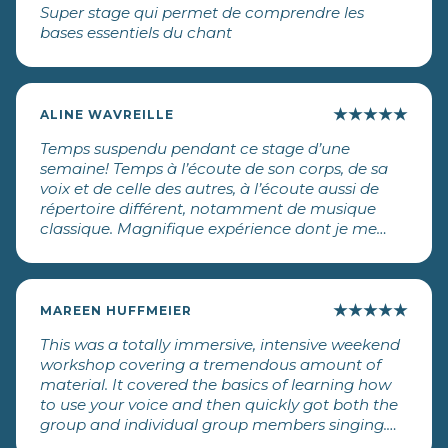
Super stage qui permet de comprendre les
bases essentiels du chant
★
★
★
★
★
ALINE WAVREILLE
Temps suspendu pendant ce stage d’une
semaine! Temps à l’écoute de son corps, de sa
voix et de celle des autres, à l’écoute aussi de
répertoire différent, notamment de musique
classique. Magnifique expérience dont je me
souviendrai longtemps, grâce à Jérôme, sa
générosité, sa grande sensibilité et aussi son
grain de folie, mais aussi grâce aux rencontres
formidables avec les autres stagiaires!
★
★
★
★
★
MAREEN HUFFMEIER
This was a totally immersive, intensive weekend
workshop covering a tremendous amount of
material. It covered the basics of learning how
to use your voice and then quickly got both the
group and individual group members singing.
Jérôme is an unforgettable and inspiring