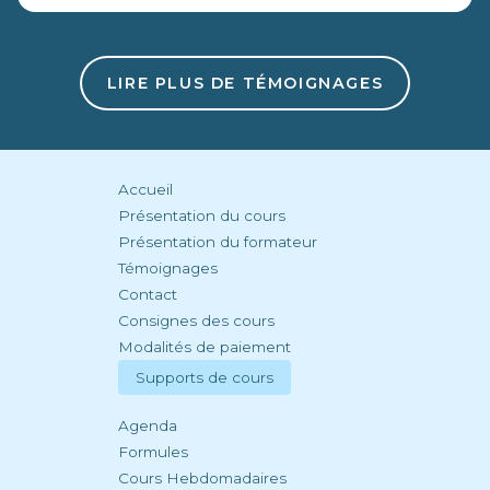
teacher, drawing out the unique interests,
authenticty and talents of each of his students.
The atmosphere is unique: focused, supportive,
non-judgmental, always musical. A different
LIRE PLUS DE TÉMOIGNAGES
universe and one which it is not easy to leave.
Warmly recommended even if, like me, you are
not a natural born singer!
Accueil
Présentation du cours
Présentation du formateur
Témoignages
Contact
Consignes des cours
Modalités de paiement
Supports de cours
Agenda
Formules
Cours Hebdomadaires