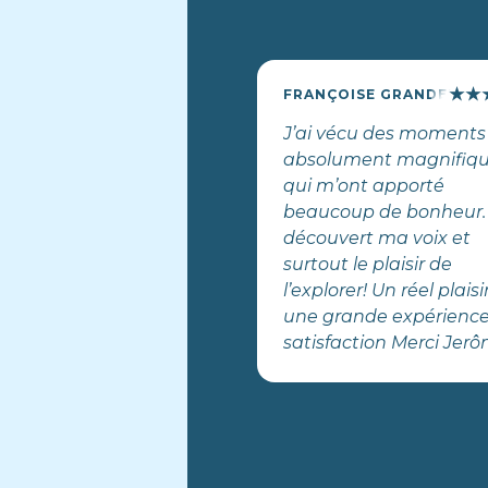
★
★
FRANÇOISE GRANDELET
J’ai vécu des moments
absolument magnifiq
qui m’ont apporté
beaucoup de bonheur. 
découvert ma voix et
surtout le plaisir de
l’explorer! Un réel plaisi
une grande expérience
satisfaction Merci Jer
pour ton excellente
pédagogie et ton part
de ce bel instrument q
la voix