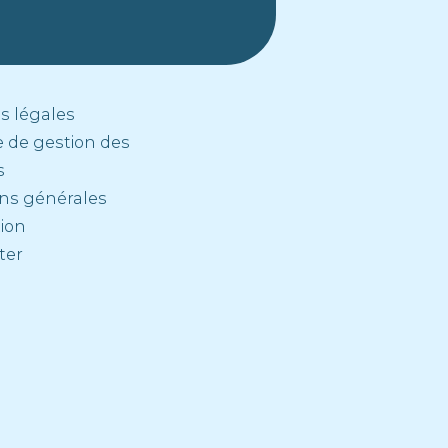
s légales
e de gestion des
s
ons générales
tion
ter