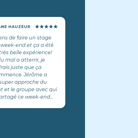
★
★
★
★
★
ANE HAUZEUR
iens de faire un stage
 week-end et ça a été
très belle expérience!
du mal a atterrir, je
rais juste que ça
mmence. Jérôme a
super approche du
t et le groupe avec qui
 partagé ce week-end
 juste parfait.