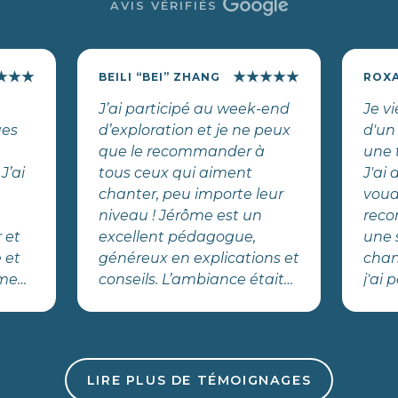
AVIS VÉRIFIÉS
★
★
★
★
★
★
★
★
BEILI “BEI” ZHANG
ROX
J’ai participé au week-end
Je v
ues
d’exploration et je ne peux
d'un
que le recommander à
une 
J’ai
tous ceux qui aiment
J'ai 
chanter, peu importe leur
voud
niveau ! Jérôme est un
reco
r et
excellent pédagogue,
une 
 et
généreux en explications et
chan
ôme
conseils. L’ambiance était
j'ai
chaleureuse, bienveillante,
était
age
sans aucun jugement — ce
u’est
qui met tout de suite à
l’aise. C’était intense, très
LIRE PLUS DE TÉMOIGNAGES
riche en contenu, mais