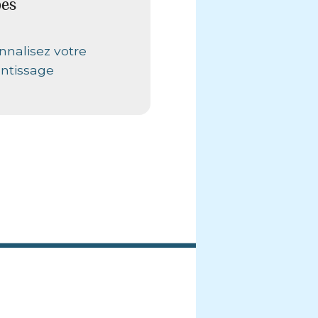
pes
nnalisez votre
ntissage