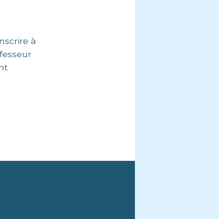
nscrire à
ofesseur
nt