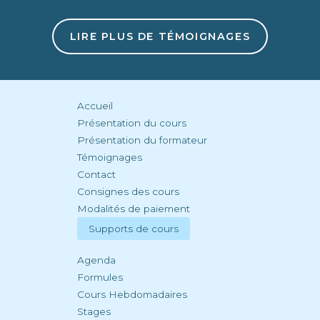
beaucoup de principes et bases du chant et de
la musique d'une façon accessible à tout le
monde. Merci pour cette aventure !
LIRE PLUS DE TÉMOIGNAGES
Accueil
Présentation du cours
Présentation du formateur
Témoignages
Contact
Consignes des cours
Modalités de paiement
Supports de cours
Agenda
Formules
Cours Hebdomadaires
Stages