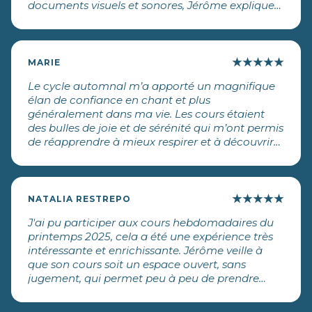
documents visuels et sonores, Jérôme explique
comment fonctionne la voix, nous entraîne à
distinguer et produire des sons exacts. Une
abondance d’exercices renforce notre ancrage,
ajuste notre rythme et enrichit le volume de
★
★
★
★
★
MARIE
notre voix. Nous sommes toujours actifs et en
Le cycle automnal m’a apporté un magnifique
mouvement. Percevant le potentiel de chaque
élan de confiance en chant et plus
participant, Jérôme trouve les outils dont il a
généralement dans ma vie. Les cours étaient
besoin pour surmonter ses craintes, et oser se
des bulles de joie et de sérénité qui m’ont permis
lancer, d’abord ensemble puis à 3, à 2, et enfin
de réapprendre à mieux respirer et à découvrir
seul . Tout se passe dans la bonne humeur, nous
ma voix. Jérôme est un excellent professeur, très
sommes encouragés par tout le groupe et
talentueux et pédagogue. Un seul mot: merci.
portés par l’enthousiasme et la gentillesse de
Foncez!
notre coach. Marie-Rose Buyl
★
★
★
★
★
NATALIA RESTREPO
J'ai pu participer aux cours hebdomadaires du
printemps 2025, cela a été une expérience très
intéressante et enrichissante. Jérôme veille à
que son cours soit un espace ouvert, sans
jugement, qui permet peu à peu de prendre
confiance en soi et sa voix (les camarades
aident beaucoup également 😊). Il partage