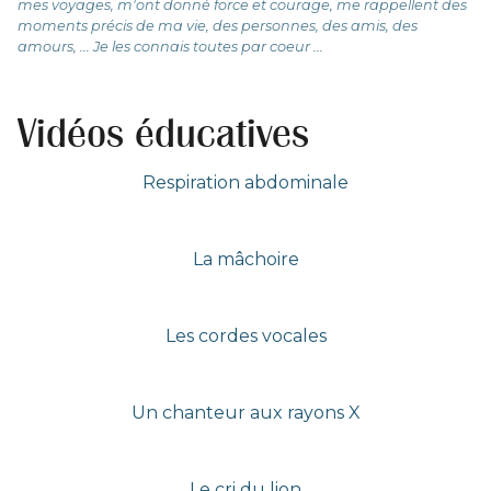
mes voyages, m'ont donné force et courage, me rappellent des
moments précis de ma vie, des personnes, des amis, des
amours, ... Je les connais toutes par coeur ...
Vidéos éducatives
Respiration abdominale
19:26
Play
Mute
PIP
Ente
Play
full
La mâchoire
03:23
Play
Mute
PIP
Ente
Play
full
Les cordes vocales
05:40
Play
Mute
PIP
Ente
Play
full
Un chanteur aux rayons X
01:18
Play
Mute
PIP
Ente
Play
full
Le cri du lion