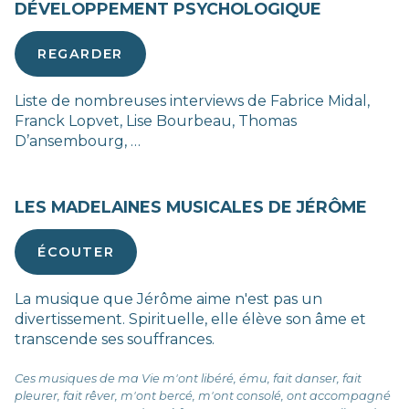
DÉVELOPPEMENT PSYCHOLOGIQUE
REGARDER
Liste de nombreuses interviews de Fabrice Midal,
Franck Lopvet, Lise Bourbeau, Thomas
D’ansembourg, …
LES MADELAINES MUSICALES DE JÉRÔME
ÉCOUTER
La musique que Jérôme aime n'est pas un
divertissement. Spirituelle, elle élève son âme et
transcende ses souffrances.
Ces musiques de ma Vie m'ont libéré, ému, fait danser, fait
pleurer, fait rêver, m'ont bercé, m'ont consolé, ont accompagné