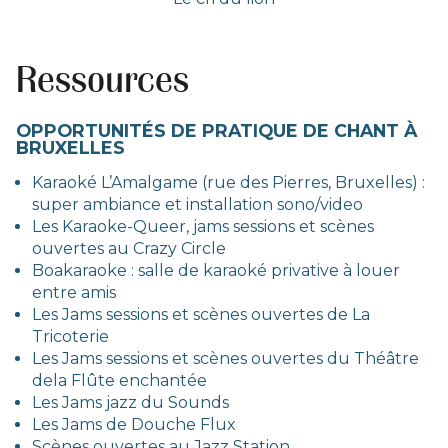
02:52
Play
Mute
PIP
Ente
Play
full
Ressources
OPPORTUNITÉS DE PRATIQUE DE CHANT À
BRUXELLES
Karaoké L’Amalgame (rue des Pierres, Bruxelles)
:
super ambiance et installation sono/video
Les Karaoke-Queer, jams sessions et scènes
ouvertes au Crazy Circle
Boakaraoke : salle de karaoké privative à louer
entre amis
Les Jams sessions et scènes ouvertes de La
Tricoterie
Les Jams sessions et scènes ouvertes du Théâtre
dela Flûte enchantée
Les Jams jazz du Sounds
Les Jams de Douche Flux
Scènes ouvertes au Jazz Station