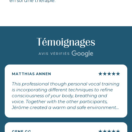
en soi une thérapie.
Témoignages
AVIS VÉRIFIÉS
★
★
★
★
★
MATTHIAS ANNEN
This professional though personal vocal training
is incorporating different techniques to refine
consciousness of your body, breathing and
voice. Together with the other participants,
Jérôme created a warm and safe environment
to discover and elaborate my voice and singing
skills beyond my known capabilities. Thank you
again for your sharing.
★
★
★
★
★
GENE GG