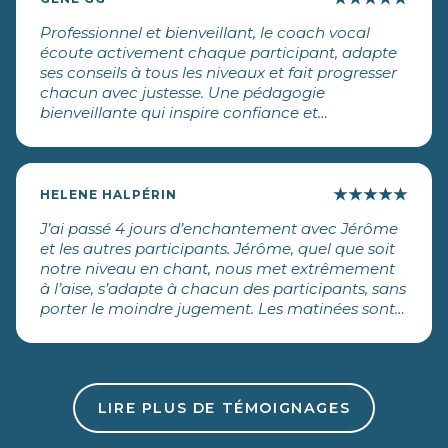
Professionnel et bienveillant, le coach vocal
écoute activement chaque participant, adapte
ses conseils à tous les niveaux et fait progresser
chacun avec justesse. Une pédagogie
bienveillante qui inspire confiance et
épanouissement. À découvrir absolument
★
★
★
★
★
HELENE HALPÉRIN
J’ai passé 4 jours d’enchantement avec Jérôme
et les autres participants. Jérôme, quel que soit
notre niveau en chant, nous met extrêmement
à l’aise, s’adapte à chacun des participants, sans
porter le moindre jugement. Les matinées sont
principalement consacrées à des exercices de
détente physiques et psychologiques qui nous
permettent aisément de nous fondre dans l’état
d’esprit du stage pour l’après midi participer à
des exercices de chants collectifs puis
LIRE PLUS DE TÉMOIGNAGES
individuels. Que de plus? Inscrivez vous à un