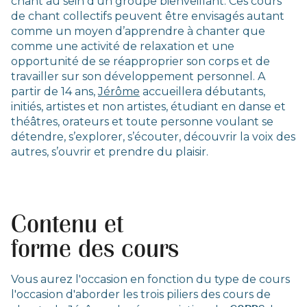
chant au sein d’un groupe bienveillant. Ces cours
de chant collectifs peuvent être envisagés autant
comme un moyen d’apprendre à chanter que
comme une activité de relaxation et une
opportunité de se réapproprier son corps et de
travailler sur son développement personnel. A
partir de 14 ans,
Jérôme
accueillera débutants,
initiés, artistes et non artistes, étudiant en danse et
théâtres, orateurs et toute personne voulant se
détendre, s’explorer, s’écouter, découvrir la voix des
autres, s’ouvrir et prendre du plaisir.
13:07
Play
Mute
PIP
Ente
Play
full
Contenu et
forme des cours
Vous aurez l'occasion en fonction du type de cours
l'occasion d'aborder les trois piliers des cours de